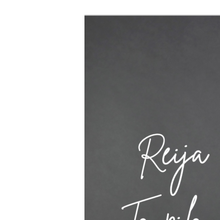
Siirry
sisältöön
Reija Taupila