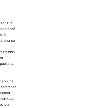
elle 2015
 tekemässä
Tämän
nä vuonna
vestoinnin
en
puolesta.
imerkkinä
ämäärärahaa
nnassa.
oimakkaasti
ä, jota