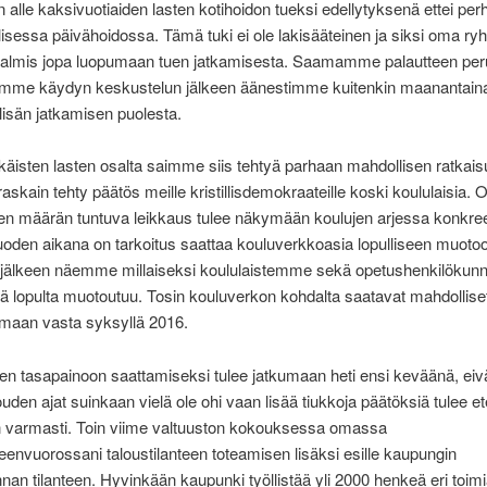
alle kaksivuotiaiden lasten kotihoidon tueksi edellytyksenä ettei per
lisessa päivähoidossa. Tämä tuki ei ole lakisääteinen ja siksi oma
 valmis jopa luopumaan tuen jatkamisesta. Saamamme palautteen peru
me käydyn keskustelun jälkeen äänestimme kuitenkin maanantain
isän jatkamisen puolesta.
ikäisten lasten osalta saimme siis tehtyä parhaan mahdollisen ratkais
raskain tehty päätös meille kristillisdemokraateille koski koululaisia. O
ien määrän tuntuva leikkaus tulee näkymään koulujen arjessa konkreet
oden aikana on tarkoitus saattaa kouluverkkoasia lopulliseen muotoo
 jälkeen näemme millaiseksi koululaistemme sekä opetushenkilökunn
ä lopulta muotoutuu. Tosin kouluverkon kohdalta saatavat mahdollise
imaan vasta syksyllä 2016.
en tasapainoon saattamiseksi tulee jatkumaan heti ensi keväänä, eiv
ouden ajat suinkaan vielä ole ohi vaan lisää tiukkoja päätöksiä tulee
an varmasti. Toin viime valtuuston kokouksessa omassa
nvuorossani taloustilanteen toteamisen lisäksi esille kaupungin
nan tilanteen. Hyvinkään kaupunki työllistää yli 2000 henkeä eri toimial