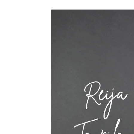
Siirry
sisältöön
Reija Taupila