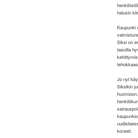
henkilöstö
halusin kii
Kaupunki e
valmistune
Siksi on e
tasoilla hy
kehittymise
tehokkaasti
Jo nyt käy
Siksikin ju
huomioon. 
henkilöku
sairauspo
kaupunkior
uudistaess
koneet.