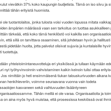
kulut vievätkin 37% koko kaupungin budjetista. Tämä on iso siivu ja s
nnittää tähän erityistä huomiota.
i ole tuotantolaitos, jonka tulosta voisi vuoden lopussa mitata vaikka
iden ämpärien määrässä vaan sen tarkoitus on tuottaa asukkailleen p
rittäin tärkeää, että koko tämä henkilöstö voi kaikilla sen organisaatio
vin, että sillä on tarvittava osaaminen, sitä johdetaan hyvin ja hallitusti
stä pidetään huolta, jotta palvelut olisivat sujuvia ja kuntalaisille hyvin
 tuotettuja.
dään yhteistoimintaneuvotteluja eri yksiköissä ja tullaan käymään ede
uri nyt työhyvinvoinnin vahvistaminen kaikin keinoin tulisi ottaa erityis
Jos nimittäin jo heti ensimmäisenä tiukan talouskurivuoden aikana 
nnan henkihieveriin, voimme seuraavana vuonna vain todeta
issaolojen kasvaneen sekä vaihtuvuuden lisääntyneen
ganisaatiossamme. Tähän meillä ei ole varaa. Organisaatioita ja toim
a on aina myös hyvä muistaa, että prosessissa keskiössä ovat ihmis