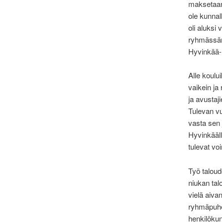
maksetaan 
ole kunnal
oli aluksi
ryhmässäm
Hyvinkää-l
Alle koulu
vaikein ja 
ja avustaj
Tulevan vu
vasta sen
Hyvinkääll
tulevat vo
Työ taloud
niukan tal
vielä aiv
ryhmäpuhee
henkilökun