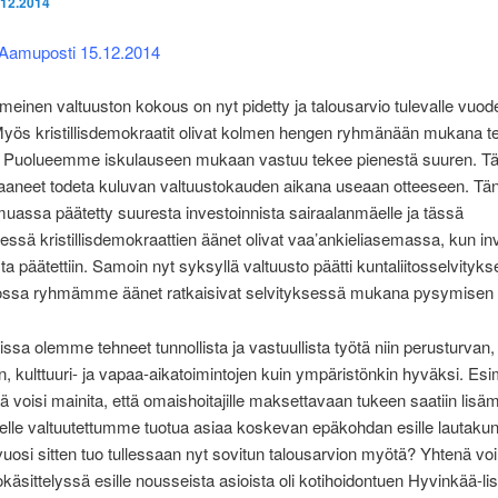
.12.2014
: Aamuposti 15.12.2014
meinen valtuuston kokous on nyt pidetty ja talousarvio tulevalle vuod
 Myös kristillisdemokraatit olivat kolmen hengen ryhmänään mukana
. Puolueemme iskulauseen mukaan vastuu tekee pienestä suuren. 
aneet todeta kuluvan valtuustokauden aikana useaan otteeseen. Tä
assa päätetty suuresta investoinnista sairaalanmäelle ja tässä
ssä kristillisdemokraattien äänet olivat vaa’ankieliasemassa, kun in
a päätettiin. Samoin nyt syksyllä valtuusto päätti kuntaliitosselvityks
 jossa ryhmämme äänet ratkaisivat selvityksessä mukana pysymisen 
ssa olemme tehneet tunnollista ja vastuullista työtä niin perusturvan,
n, kulttuuri- ja vapaa-aikatoimintojen kuin ympäristönkin hyväksi. Es
tä voisi mainita, että omaishoitajille maksettavaan tukeen saatiin lis
elle valtuutettumme tuotua asiaa koskevan epäkohdan esille lautaku
vuosi sitten tuo tullessaan nyt sovitun talousarvion myötä? Yhtenä v
okäsittelyssä esille nousseista asioista oli kotihoidontuen Hyvinkää-lis