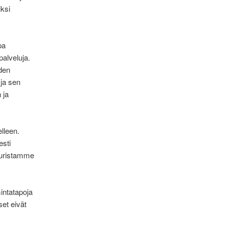
iksi
pa
alveluja.
iden
 ja sen
 ja
lleen.
esti
kuristamme
intatapoja
et eivät