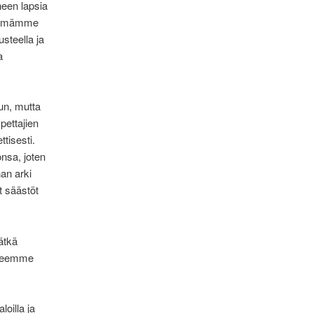
heen lapsia
 ryhmämme
steella ja
a
un, mutta
pettajien
tisesti.
nsa, joten
an arki
t säästöt
ätkä
 eteemme
oilla ja