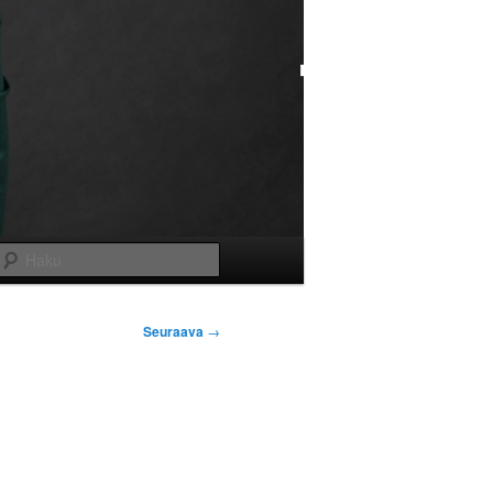
Haku
Seuraava
→