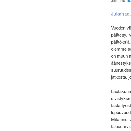
Julkaistu
15
Julkaistu
Vuoden vii
päätetty.
päätöksiä
olemme sa
on muun mu
äänestykse
suuruudest
jatkosta,
Lautakunni
sivistykse
tästä työs
loppuvuod
Mitä ensi 
talousarvi