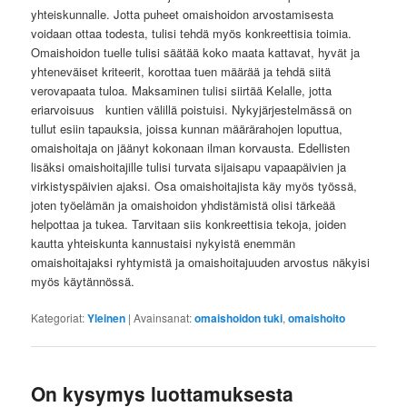
yhteiskunnalle. Jotta puheet omaishoidon arvostamisesta
voidaan ottaa todesta, tulisi tehdä myös konkreettisia toimia.
Omaishoidon tuelle tulisi säätää koko maata kattavat, hyvät ja
yhteneväiset kriteerit, korottaa tuen määrää ja tehdä siitä
verovapaata tuloa. Maksaminen tulisi siirtää Kelalle, jotta
eriarvoisuus kuntien välillä poistuisi. Nykyjärjestelmässä on
tullut esiin tapauksia, joissa kunnan määrärahojen loputtua,
omaishoitaja on jäänyt kokonaan ilman korvausta. Edellisten
lisäksi omaishoitajille tulisi turvata sijaisapu vapaapäivien ja
virkistyspäivien ajaksi. Osa omaishoitajista käy myös työssä,
joten työelämän ja omaishoidon yhdistämistä olisi tärkeää
helpottaa ja tukea. Tarvitaan siis konkreettisia tekoja, joiden
kautta yhteiskunta kannustaisi nykyistä enemmän
omaishoitajaksi ryhtymistä ja omaishoitajuuden arvostus näkyisi
myös käytännössä.
Kategoriat:
Yleinen
|
Avainsanat:
omaishoidon tuki
,
omaishoito
On kysymys luottamuksesta