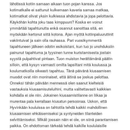
lähdössä kotiin samaan aikaan tuon pojan kanssa. Jos
kotimatkalle ei sattunut kulkemaan kaveria samaa matkaa,
kotimatkat olivat yksin kulkiessa ahdistavia ja jopa pelottavia.
Käyköhän kohta joku taas kimppuuni? Koska en voinut
ymmärtää tapahtunutta enkä osannut sanoittaa sitä, en
myöskään kertonut siitä kotona. Ajan myötä kotiinpaluurutiinit
vakiintuivat ja sain olla rauhassa. Pari vuosikymmentä
tapahtuneen jälkeen odotin esikoistani, kun tuo jo unohduksiin
painunut tapahtuma ja fyysinen tunne kuristamisesta jostain
syystä pulpahtivat pintaan. Tuon muiston herättämänä päätin
silloin, että kysyn varmasti omilta lapsiltani mitä koulussa ja
koulumatkoilla oikeasti tapahtuu. Tänä päivänä kiusaamisen
muodot ovat niin moninaiset, että äitinä se joskus pelottaa.
Onneksi tähän päivään mennessä olen saanut kielteisiä
vastauksia kiusaamisuteluihini, mutta valitettavasti kaikkien
kohdalla ei ole niin. Jokainen kiusaamistilanne on liikaa ja
murentaa pala kerrallaan kiusatun persoonaa. Uskon, että
Hyvinkään kouluissa on tahtotila tehdä kaikki mahdollinen
kiusaamisen ehkäisemiseksi ja syntyneiden tilanteiden
selvittämiseksi. Mikäli jossain näin ei ole, on siinä parantamisen
paikka. On ehdottoman tärkeää tehdä kaikille koululaisille