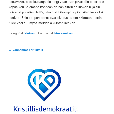
tiettäväksi, ettei kiusaaja ole kingi vaan ihan jokaisella on oikeus
käydä koulua omana itsenään on hän sitten se luokan hiljaisin
poika tai puheliain tyttö, hikari tai hitaampi oppija, vitsiniekka tai
tosikko. Erilaiset persoonat ovat rikkaus ja sitä rikkautta meidän
tulee vaalia – myös meidän aikuisten kesken.
Kategoriat:
Yleinen
|
Avainsanat:
kiusaaminen
Artikkelien
←
Vanhemmat artikkelit
selaus