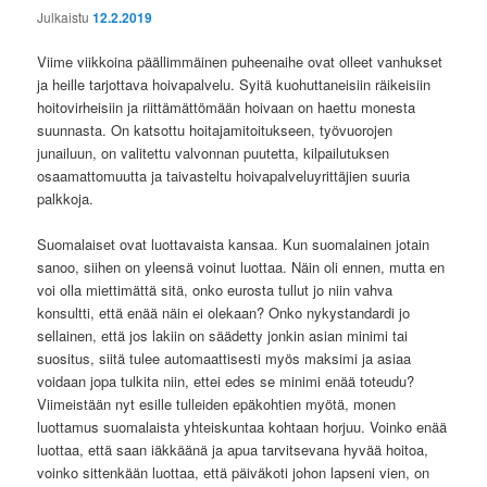
Julkaistu
12.2.2019
Viime viikkoina päällimmäinen puheenaihe ovat olleet vanhukset
ja heille tarjottava hoivapalvelu. Syitä kuohuttaneisiin räikeisiin
hoitovirheisiin ja riittämättömään hoivaan on haettu monesta
suunnasta. On katsottu hoitajamitoitukseen, työvuorojen
junailuun, on valitettu valvonnan puutetta, kilpailutuksen
osaamattomuutta ja taivasteltu hoivapalveluyrittäjien suuria
palkkoja.
Suomalaiset ovat luottavaista kansaa. Kun suomalainen jotain
sanoo, siihen on yleensä voinut luottaa. Näin oli ennen, mutta en
voi olla miettimättä sitä, onko eurosta tullut jo niin vahva
konsultti, että enää näin ei olekaan? Onko nykystandardi jo
sellainen, että jos lakiin on säädetty jonkin asian minimi tai
suositus, siitä tulee automaattisesti myös maksimi ja asiaa
voidaan jopa tulkita niin, ettei edes se minimi enää toteudu?
Viimeistään nyt esille tulleiden epäkohtien myötä, monen
luottamus suomalaista yhteiskuntaa kohtaan horjuu. Voinko enää
luottaa, että saan iäkkäänä ja apua tarvitsevana hyvää hoitoa,
voinko sittenkään luottaa, että päiväkoti johon lapseni vien, on