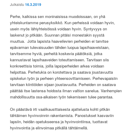
Julkaistu
16.3.2019
Perhe, kaikissa sen moninaisissa muodoissaan, on yhä
yhteiskuntamme perusyksikkö. Kun perheissä voidaan hyvin,
usein myös lähiyhteisöissä voidaan hyvin. Syntyvyys on
laskenut jo pitkään. Suunnan pitäisi monestakin syystä
muuttua. Jotta lapsista haaveilevien perheiden ei tarvitse
epävarman tulevaisuuden tähden luopua lapsihaaveistaan,
tarvitsemme hyviä, perheitä koskevia päätöksiä, jotka
kannustavat lapsihaaveiden toteuttamiseen. Tarvitaan siis
konkreettisia toimia, joilla lapsiperheiden arkea voidaan
helpottaa. Perhetukia on korotettava ja saatava joustavuutta
opiskelun työn ja perheen yhteensovittamiseen. Perhevapaisiin
tarvitaan kiintiöiden sijaan joustavuutta. Perheiden on saatava
päättää itse lastensa hoidosta ilman valtion sanelua. Vanhempien
mahdollisuutta osa-aikaisen työn tekemiseen tulee parantaa.
On päästävä irti vaalikausittaisesta ajattelusta kohti pitkän
tähtäimen hyvinvoinnin rakentamista. Panostukset kasvaviin
lapsiin, heidän opetukseensa ja hyvinvointiinsa, tuottavat
hyvinvointia ja elinvoimaa pitkällä tähtäimellä.