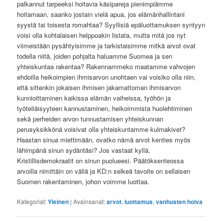
palkannut tarpeeksi hoitavia käsipareja pienimpiämme
hoitamaan, saanko jostain vielä apua, jos elämänhallintani
syystä tai toisesta romahtaa? Syyllisiä epäluottamuksen syntyyn
voisi olla kohtalaisen helppoakin listata, mutta mitä jos nyt
viimeistään pysähtyisimme ja tarkistaisimme mitkä arvot ovat
todella niitä, joiden pohjalta haluamme Suomea ja sen
yhteiskuntaa rakentaa? Rakennammeko maatamme vahvojen
ehdoilla heikoimpien ihmisarvon unohtaen vai voisiko olla niin,
että sittenkin jokaisen ihmisen jakamattoman ihmisarvon
kunnioittaminen kaikissa elämän vaiheissa, työhön ja
työteliäisyyteen kannustaminen, heikoimmista huolehtiminen
sekä perheiden arvon tunnustamisen yhteiskunnan
perusyksikkönä voisivat olla yhteiskuntamme kulmakivet?
Haastan sinua miettimään, ovatko nämä arvot kenties myös
lähimpänä sinun sydäntäsi? Jos vastaat kyllä,
Kristillisdemokraatit on sinun puolueesi. Päätöksenteossa
arvoilla nimittäin on väliä ja KD:n selkeä tavoite on sellaisen
Suomen rakentaminen, johon voimme luottaa.
Kategoriat:
Yleinen
|
Avainsanat:
arvot
,
luottamus
,
vanhusten hoiva