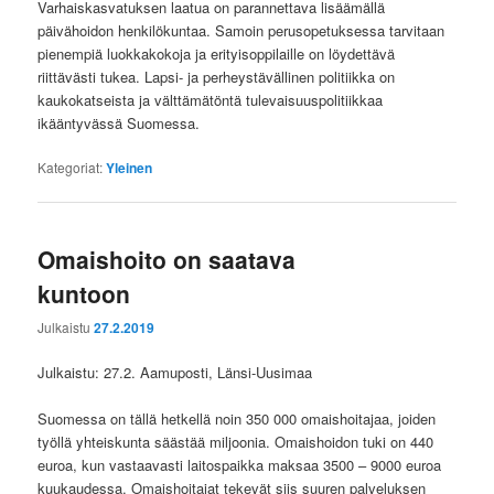
Varhaiskasvatuksen laatua on parannettava lisäämällä
päivähoidon henkilökuntaa. Samoin perusopetuksessa tarvitaan
pienempiä luokkakokoja ja erityisoppilaille on löydettävä
riittävästi tukea. Lapsi- ja perheystävällinen politiikka on
kaukokatseista ja välttämätöntä tulevaisuuspolitiikkaa
ikääntyvässä Suomessa.
Kategoriat:
Yleinen
Omaishoito on saatava
kuntoon
Julkaistu
27.2.2019
Julkaistu: 27.2. Aamuposti, Länsi-Uusimaa
Suomessa on tällä hetkellä noin 350 000 omaishoitajaa, joiden
työllä yhteiskunta säästää miljoonia. Omaishoidon tuki on 440
euroa, kun vastaavasti laitospaikka maksaa 3500 – 9000 euroa
kuukaudessa. Omaishoitajat tekevät siis suuren palveluksen