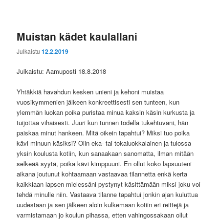
Muistan kädet kaulallani
Julkaistu
12.2.2019
Julkaistu: Aamuposti 18.8.2018
Yhtäkkiä havahdun kesken unieni ja kehoni muistaa
vuosikymmenien jälkeen konkreettisesti sen tunteen, kun
ylemmän luokan poika puristaa minua kaksin käsin kurkusta ja
tuijottaa vihaisesti. Juuri kun tunnen todella tukehtuvani, hän
paiskaa minut hankeen. Mitä oikein tapahtui? Miksi tuo poika
kävi minuun käsiksi? Olin eka- tai tokaluokkalainen ja tulossa
yksin koulusta kotiin, kun sanaakaan sanomatta, ilman mitään
selkeää syytä, poika kävi kimppuuni. En ollut koko lapsuuteni
aikana joutunut kohtaamaan vastaavaa tilannetta enkä kerta
kaikkiaan lapsen mielessäni pystynyt käsittämään miksi joku voi
tehdä minulle niin. Vastaava tilanne tapahtui jonkin ajan kuluttua
uudestaan ja sen jälkeen aloin kulkemaan kotiin eri reittejä ja
varmistamaan jo koulun pihassa, etten vahingossakaan ollut