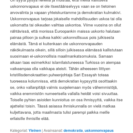
uskonnonvapaus ei ole itsestäänselvyys vaan se on tietoinen
arvovalinta ja vapaan yhteiskuntamme ja demokratian kulmakivi.
Uskonnonvapaus tarjoaa jokaiselle mahdollisuuden uskoa tai olla
uskomatta tai oikeuden vaihtaa uskontoa. Viime vuosina on ollut
nähtävissä, että monissa Euroopankin maissa uskonto halutaan
painaa piiloon ja sulkea kaikki uskonnollisuus pois julkisesta
elämästä. Tämä ei kuitenkaan ole uskonnonvapauden
näkökulmasta oikein, sillä silloin julkisessa elämässä kallistutaan
suosimaan ei-uskonnollisia maailmankatsomuksia. Samaan
aikaan taas esimerkiksi islamilaistuneessa Turkissa on aiempaa
vaikeampaa olla vaikkapa ateisti. Tähän aiheeseen liittyen
kristillisdemokraattien puheenjohtaja Sari Essayah toteaa
tuoreessa kolumnissa, että demokratian kypsyyttä osoittaakin
se, onko vallanpitäjä valmis suojelemaan myös vähemmistöjä,
vaikka enemmistön numeerisella vallalla heidät voisi sivuuttaa.
Toiselle pyhien asioiden kunnioitus on osa ihmisyyttä, vaikka itse
ajattelisi toisin. Tässä asiassa ihmiskunnalla on vielä matkaa
kuljettavana, jotta maailmasta tulisi parempi paikka meille
erilaisille ihmisille elää.
Kategoriat:
Yleinen
|
Avainsanat:
demokratia
,
uskonnonvapaus