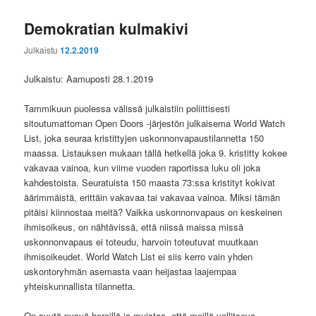
Demokratian kulmakivi
Julkaistu
12.2.2019
Julkaistu: Aamuposti 28.1.2019
Tammikuun puolessa välissä julkaistiin poliittisesti
sitoutumattoman Open Doors -järjestön julkaisema World Watch
List, joka seuraa kristittyjen uskonnonvapaustilannetta 150
maassa. Listauksen mukaan tällä hetkellä joka 9. kristitty kokee
vakavaa vainoa, kun viime vuoden raportissa luku oli joka
kahdestoista. Seuratuista 150 maasta 73:ssa kristityt kokivat
äärimmäistä, erittäin vakavaa tai vakavaa vainoa. Miksi tämän
pitäisi kiinnostaa meitä? Vaikka uskonnonvapaus on keskeinen
ihmisoikeus, on nähtävissä, että niissä maissa missä
uskonnonvapaus ei toteudu, harvoin toteutuvat muutkaan
ihmisoikeudet. World Watch List ei siis kerro vain yhden
uskontoryhmän asemasta vaan heijastaa laajempaa
yhteiskunnallista tilannetta.
On syytä pysyä hereillä ja muistaa, että meillä vallitseva