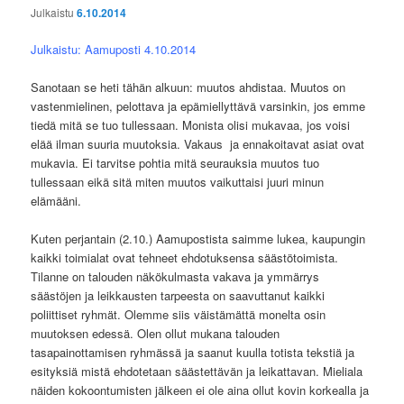
Julkaistu
6.10.2014
Julkaistu: Aamuposti 4.10.2014
Sanotaan se heti tähän alkuun: muutos ahdistaa. Muutos on
vastenmielinen, pelottava ja epämiellyttävä varsinkin, jos emme
tiedä mitä se tuo tullessaan. Monista olisi mukavaa, jos voisi
elää ilman suuria muutoksia. Vakaus ja ennakoitavat asiat ovat
mukavia. Ei tarvitse pohtia mitä seurauksia muutos tuo
tullessaan eikä sitä miten muutos vaikuttaisi juuri minun
elämääni.
Kuten perjantain (2.10.) Aamupostista saimme lukea, kaupungin
kaikki toimialat ovat tehneet ehdotuksensa säästötoimista.
Tilanne on talouden näkökulmasta vakava ja ymmärrys
säästöjen ja leikkausten tarpeesta on saavuttanut kaikki
poliittiset ryhmät. Olemme siis väistämättä monelta osin
muutoksen edessä. Olen ollut mukana talouden
tasapainottamisen ryhmässä ja saanut kuulla totista tekstiä ja
esityksiä mistä ehdotetaan säästettävän ja leikattavan. Mieliala
näiden kokoontumisten jälkeen ei ole aina ollut kovin korkealla ja