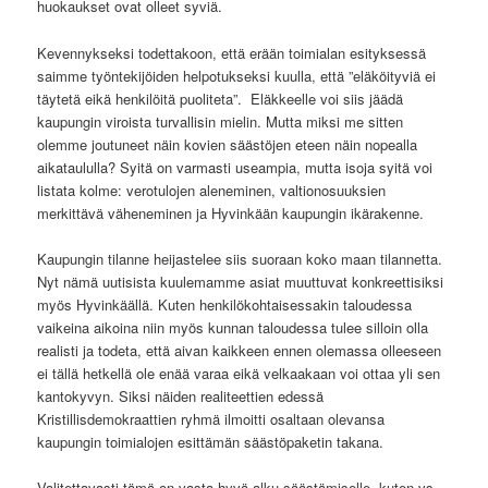
huokaukset ovat olleet syviä.
Kevennykseksi todettakoon, että erään toimialan esityksessä
saimme työntekijöiden helpotukseksi kuulla, että ”eläköityviä ei
täytetä eikä henkilöitä puoliteta”. Eläkkeelle voi siis jäädä
kaupungin viroista turvallisin mielin. Mutta miksi me sitten
olemme joutuneet näin kovien säästöjen eteen näin nopealla
aikataululla? Syitä on varmasti useampia, mutta isoja syitä voi
listata kolme: verotulojen aleneminen, valtionosuuksien
merkittävä väheneminen ja Hyvinkään kaupungin ikärakenne.
Kaupungin tilanne heijastelee siis suoraan koko maan tilannetta.
Nyt nämä uutisista kuulemamme asiat muuttuvat konkreettisiksi
myös Hyvinkäällä. Kuten henkilökohtaisessakin taloudessa
vaikeina aikoina niin myös kunnan taloudessa tulee silloin olla
realisti ja todeta, että aivan kaikkeen ennen olemassa olleeseen
ei tällä hetkellä ole enää varaa eikä velkaakaan voi ottaa yli sen
kantokyvyn. Siksi näiden realiteettien edessä
Kristillisdemokraattien ryhmä ilmoitti osaltaan olevansa
kaupungin toimialojen esittämän säästöpaketin takana.
Valitettavasti tämä on vasta hyvä alku säästämiselle, kuten vs.