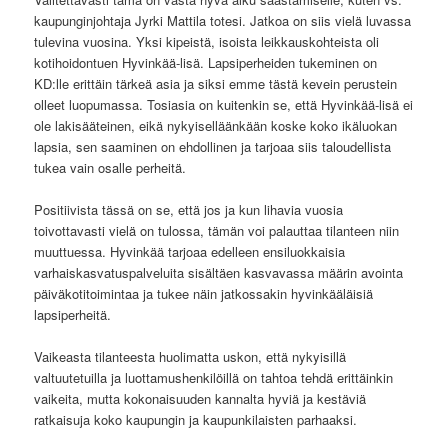
kaupunginjohtaja Jyrki Mattila totesi. Jatkoa on siis vielä luvassa
tulevina vuosina. Yksi kipeistä, isoista leikkauskohteista oli
kotihoidontuen Hyvinkää-lisä. Lapsiperheiden tukeminen on
KD:lle erittäin tärkeä asia ja siksi emme tästä kevein perustein
olleet luopumassa. Tosiasia on kuitenkin se, että Hyvinkää-lisä ei
ole lakisääteinen, eikä nykyiselläänkään koske koko ikäluokan
lapsia, sen saaminen on ehdollinen ja tarjoaa siis taloudellista
tukea vain osalle perheitä.
Positiivista tässä on se, että jos ja kun lihavia vuosia
toivottavasti vielä on tulossa, tämän voi palauttaa tilanteen niin
muuttuessa. Hyvinkää tarjoaa edelleen ensiluokkaisia
varhaiskasvatuspalveluita sisältäen kasvavassa määrin avointa
päiväkotitoimintaa ja tukee näin jatkossakin hyvinkääläisiä
lapsiperheitä.
Vaikeasta tilanteesta huolimatta uskon, että nykyisillä
valtuutetuilla ja luottamushenkilöillä on tahtoa tehdä erittäinkin
vaikeita, mutta kokonaisuuden kannalta hyviä ja kestäviä
ratkaisuja koko kaupungin ja kaupunkilaisten parhaaksi.