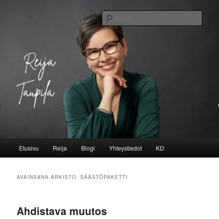
Siirry
Siirry
sisältöön
toissijaiseen
Haku
sisältöön
Reija Taupila
Päävalikko
Etusivu
Reija
Blogi
Yhteystiedot
KD
AVAINSANA-ARKISTO:
SÄÄSTÖPAKETTI
Ahdistava muutos