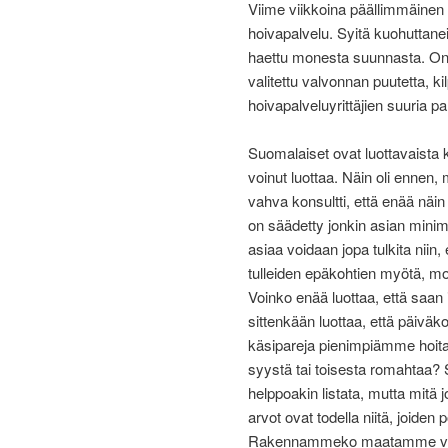
Viime viikkoina päällimmäinen p
hoivapalvelu. Syitä kuohuttaneis
haettu monesta suunnasta. On k
valitettu valvonnan puutetta, k
hoivapalveluyrittäjien suuria p
Suomalaiset ovat luottavaista
voinut luottaa. Näin oli ennen, m
vahva konsultti, että enää näin
on säädetty jonkin asian minimi
asiaa voidaan jopa tulkita niin
tulleiden epäkohtien myötä, m
Voinko enää luottaa, että saan
sittenkään luottaa, että päiväko
käsipareja pienimpiämme hoitam
syystä tai toisesta romahtaa? 
helppoakin listata, mutta mitä
arvot ovat todella niitä, joid
Rakennammeko maatamme vahvo