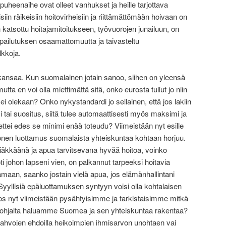
uheenaihe ovat olleet vanhukset ja heille tarjottava
iin räikeisiin hoitovirheisiin ja riittämättömään hoivaan on
atsottu hoitajamitoitukseen, työvuorojen junailuun, on
ilpailutuksen osaamattomuutta ja taivasteltu
alkkoja.
 kansaa. Kun suomalainen jotain sanoo, siihen on yleensä
utta en voi olla miettimättä sitä, onko eurosta tullut jo niin
 ei olekaan? Onko nykystandardi jo sellainen, että jos lakiin
 tai suositus, siitä tulee automaattisesti myös maksimi ja
, ettei edes se minimi enää toteudu? Viimeistään nyt esille
onen luottamus suomalaista yhteiskuntaa kohtaan horjuu.
 iäkkäänä ja apua tarvitsevana hyvää hoitoa, voinko
ti johon lapseni vien, on palkannut tarpeeksi hoitavia
aan, saanko jostain vielä apua, jos elämänhallintani
Syyllisiä epäluottamuksen syntyyn voisi olla kohtalaisen
 jos nyt viimeistään pysähtyisimme ja tarkistaisimme mitkä
en pohjalta haluamme Suomea ja sen yhteiskuntaa rakentaa?
jen ehdoilla heikoimpien ihmisarvon unohtaen vai