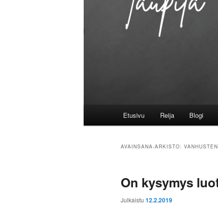
Päävalikko
Etusivu
Reija
Blogi
AVAINSANA-ARKISTO:
VANHUSTEN
On kysymys luo
Julkaistu
12.2.2019