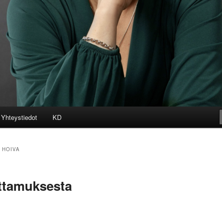
Yhteystiedot
KD
 HOIVA
ttamuksesta