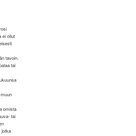
rosi
 ei ollut
isesti
än tavoin.
palaa tai
slukuunsa
a muun
a omista
uva- tai
en
 jotka