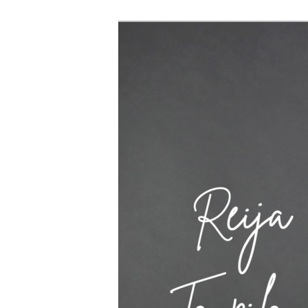
Siirry
sisältöön
Reija Taupila