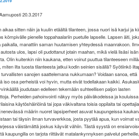
.2.2019
 Aamuposti 20.3.2017
aikaa sitten näin ja kuulin etäältä tilanteen, jossa nuori isä karjui ja ki
s kömpivälle pienelle toppahaalariin puetulle lapselle. Lapsen äiti, joka
a paikalla, manattiin saman huutamisen yhteydessä maanrakoon. Ilme
autosta ulos, lapsi oli pudottanut jotain maahan, mikä vielä lisäsi isän
a. Olin kuitenkin niin kaukana, etten voinut puuttua tilanteeseen millä
 miten ilta tuosta tilanteesta jatkui kodin seinien sisällä? Syötiinkö ilta
kö turvallisten sanojen saattelemana nukkumaan? Voidaan sanoa, että
ä iso osa perheistä voi hyvin, mutta eivät todellakaan kaikki. Asuka
inkäällä joudutaan edelleen tekemään suhteellisen paljon lasten
ttoja. Perheiden pahoinvointi näkyy myös päiväkodeissa ja kouluiss
aisina käytöshäiriöinä tai jopa väkivaltana toisia oppilaita tai opettajia
Enenevässä määrin nuoret lapsiperheet asuvat kaupungeissa kaukan
aan tai täysin ilman turvaverkkoa, josta pyytää apua, kun voimat va
arjessa väistämättä joskus käyvät vähiin. Tästä syystä on ensiarvois
ttä kaupungilla on tarjota riittävät matalankynnyksen palvelut perheille,