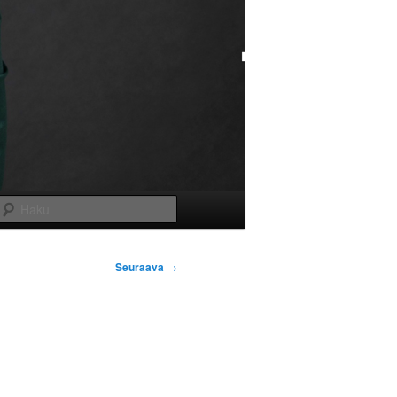
Haku
Seuraava
→