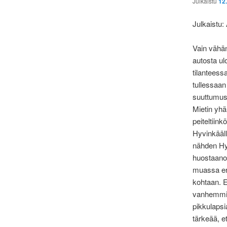
Julkaistu
12
Julkaistu:
Vain vähän 
autosta ulo
tilanteess
tullessaan 
suuttumust
Mietin yhä,
peiteltiin
Hyvinkääll
nähden Hyv
huostaano
muassa eril
kohtaan. 
vanhemmist
pikkulapsi
tärkeää, e