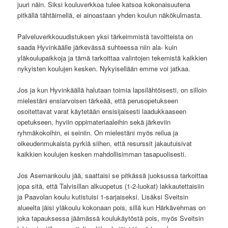
juuri näin. Siksi kouluverkkoa tulee katsoa kokonaisuutena
pitkällä tähtäimellä, ei ainoastaan yhden koulun näkökulmasta.
Palveluverkkouudistuksen yksi tärkeimmistä tavoitteista on
saada Hyvinkäälle järkevässä suhteessa niin ala- kuin
yläkoulupaikkoja ja tämä tarkoittaa valintojen tekemistä kaikkien
nykyisten koulujen kesken. Nykyisellään emme voi jatkaa.
Jos ja kun Hyvinkäällä halutaan toimia lapsilähtöisesti, on silloin
mielestäni ensiarvoisen tärkeää, että perusopetukseen
osoitettavat varat käytetään ensisijaisesti laadukkaaseen
opetukseen, hyviin oppimateriaaleihin sekä järkeviin
ryhmäkokoihin, ei seiniin. On mielestäni myös reilua ja
oikeudenmukaista pyrkiä siihen, että resurssit jakautuisivat
kaikkien koulujen kesken mahdollisimman tasapuolisesti.
Jos Asemankoulu jää, saattaisi se pitkässä juoksussa tarkoittaa
jopa sitä, että Talvisillan alkuopetus (1-2-luokat) lakkautettaisiin
ja Paavolan koulu kutistuisi 1-sarjaiseksi. Lisäksi Sveitsin
alueelta jäisi yläkoulu kokonaan pois, sillä kun Härkävehmas on
joka tapauksessa jäämässä koulukäytöstä pois, myös Sveitsin