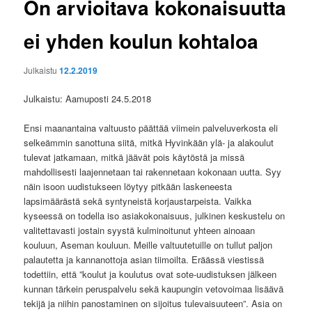
On arvioitava kokonaisuutta
ei yhden koulun kohtaloa
Julkaistu
12.2.2019
Julkaistu: Aamuposti 24.5.2018
Ensi maanantaina valtuusto päättää viimein palveluverkosta eli
selkeämmin sanottuna siitä, mitkä Hyvinkään ylä- ja alakoulut
tulevat jatkamaan, mitkä jäävät pois käytöstä ja missä
mahdollisesti laajennetaan tai rakennetaan kokonaan uutta. Syy
näin isoon uudistukseen löytyy pitkään laskeneesta
lapsimäärästä sekä syntyneistä korjaustarpeista. Vaikka
kyseessä on todella iso asiakokonaisuus, julkinen keskustelu on
valitettavasti jostain syystä kulminoitunut yhteen ainoaan
kouluun, Aseman kouluun. Meille valtuutetuille on tullut paljon
palautetta ja kannanottoja asian tiimoilta. Eräässä viestissä
todettiin, että ”koulut ja koulutus ovat sote-uudistuksen jälkeen
kunnan tärkein peruspalvelu sekä kaupungin vetovoimaa lisäävä
tekijä ja niihin panostaminen on sijoitus tulevaisuuteen”. Asia on