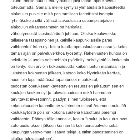
lukion tontille suunniteltu yläkoulu jäisi tässä tapauksessa
toteutumatta. Samalla meille syntyisi ylimääräistä kapasiteettia
alakoulun puolelle mikä pahimmillaan tarkoittaisi isompia
ryhmäkokoja sillä väljissä alakouluissa useampisarjaisen
alakoulun aikaansaaminen on hankalaa
vähentyneestä lapsimäärästä johtuen. Olisiko kouluverkko
tällaisena tasapainoinen ja kaikille kaupunkilaisille paras
vaihtoehto? Istun nyt toista kautta opetuslautakunnassa ja koko
tämän ajan on palveluverkkoa työstetty. Rakennusten kuntoa on
selvitetty ja useita vaihtoehtoja pyöritelty, selvityksiä ja laskelmia
on tehty. Kun arvioin kokonaisuutta kaiken luetun materiaalin ja
lukuisten kokousten jälkeen, katson koko Hyvinkään karttaa,
huomioin lapsimäärässä tapahtuneet muutokset,
tiedostan opetukseen käytettävien resurssien jakautumisen eri
koulujen kesken nyt ja tulevaisuudessa sekä hahmotan
tarvittavat investoinnit, päädyn siihen tulokseen, että
kokonaisuuden kannalta se vaihtoehto missä Aseman koulu jää
koulukäytöstä pois on kokonaisuutena katsottuna parempi
vaihtoehto. Päädyn tälle kannalle, koska ”koulut ja koulutus ovat
sote-uudistuksen jälkeen kunnan tärkein peruspalvelu sekä
kaupungin vetovoimaa lisäävä tekijä ja niihin panostaminen on
sijoitus tulevaisuuteen”.